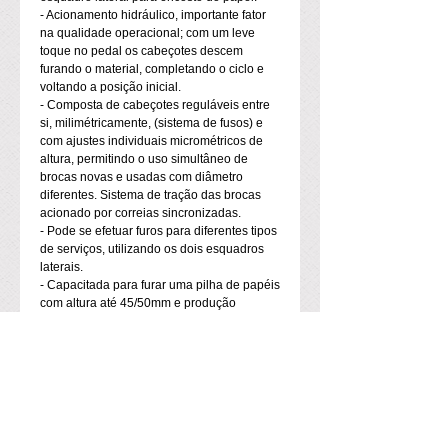
- Acionamento hidráulico, importante fator
na qualidade operacional; com um leve
toque no pedal os cabeçotes descem
furando o material, completando o ciclo e
voltando a posição inicial.
- Composta de cabeçotes reguláveis entre
si, milimétricamente, (sistema de fusos) e
com ajustes individuais micrométricos de
altura, permitindo o uso simultâneo de
brocas novas e usadas com diâmetro
diferentes. Sistema de tração das brocas
acionado por correias sincronizadas.
- Pode se efetuar furos para diferentes tipos
de serviços, utilizando os dois esquadros
laterais.
- Capacitada para furar uma pilha de papéis
com altura até 45/50mm e produção
estimada de 8.800 folhas por minuto,
equivalente a 528.000 folhas por hora.
Mais Informações :
Bercy Graf - Com. Equip. Graf. Ltda
Rua Cel. Antônio Marcelo Nº 79, Brás
São Paulo - SP - Brasil - CEP 03054-040