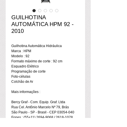
GUILHOTINA
AUTOMÁTICA HPM 92 -
2010
Guilhotina Automática Hidráulica
Marca : HPM
Modelo : 92
Formato máximo de corte : 92 cm
Esquadro Elétrico
Programação de corte
Foto-células
Colchão de Ar
Mais informações :
Bercy Graf - Com. Equip. Graf. Ltda 
Rua Cel. Antônio Marcelo Nº 79, Brás 
São Paulo - SP - Brasil - CEP 03054-040 
Fones : (55+11) 2694-9068 / 2618-1078 
Web : www.bercy.com.br E-mail : 