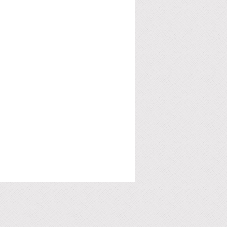
30 mm
 120 mm
or minuto
 - 4 mm
20 X 1400mm