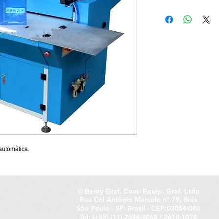
Formato máx : 780 X 4
Formato mínimo : 120 X
Velocidade : 3/6 peças p
Espessura do cartão : 1
Dimensões : 1780 X 16
Potência : 5.5 Kw
Peso : 550 Kg
automática.
© ​Bercy Graf. Com. Equip. Graf. Ltda
Rua Cel Antônio Marcelo nº 79, Brás
São Paulo - SP- Brasil - CEP:03054-040
Tel: (+55) (11) 2694-9068 / 2618-1078