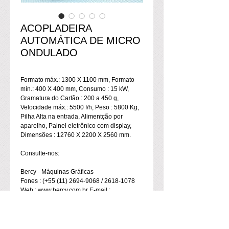
ACOPLADEIRA
AUTOMÁTICA DE MICRO
ONDULADO
Formato máx.: 1300 X 1100 mm, Formato 
mín.: 400 X 400 mm, Consumo : 15 kW, 
Gramatura do Cartão : 200 a 450 g, 
Velocidade máx.: 5500 f/h, Peso : 5800 Kg, 
Pilha Alta na entrada, Alimentção por 
aparelho, Painel eletrônico com display, 
Dimensões : 12760 X 2200 X 2560 mm.
Consulte-nos:
Bercy - Máquinas Gráficas
Fones : (+55 (11) 2694-9068 / 2618-1078 
Web : www.bercy.com.br E-mail : 
bercy@bercy.com.br 